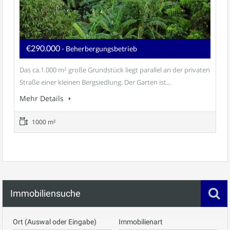
€290.000
- Beherbergungsbetrieb
Das ca.1.000 m² große Grundstück liegt parallel an der privaten
Straße einer kleinen Bergsiedlung. Der Garten ist...
Mehr Details
1000 m²
Immobiliensuche
Ort (Auswal oder Eingabe)
Immobilienart