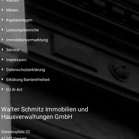
Kaufen
Mieten
Kapitalanlagen
Leistungsbereiche
Immobilienvermarktung
Service
Impressum
Datenschutzerklärung
Erklärung Barrierefreiheit
EU AI Act
Walter Schmitz Immobilien und
Hausverwaltungen GmbH
Gereonsplatz 23
41747 Viersen