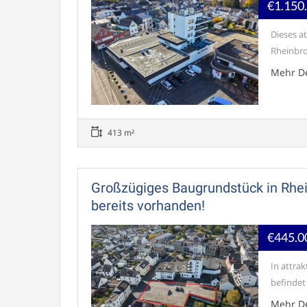
€1.150
Dieses a
Rheinbroh
Mehr De
413 m²
Großzügiges Baugrundstück in Rhe
bereits vorhanden!
€445.0
In attra
befindet 
Mehr De