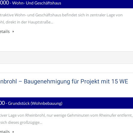
.000
- Wohn- Und Geschäftshaus
ttraktive Wohn- und Geschäftshaus befindet sich in zentraler Lage von
l, direkt in der Hauptstraße...
tails
inbrohl – Baugenehmigung für Projekt mit 15 WE
00
- Grundstück (Wohnbebauung)
ktiver Lage von Rheinbrohl, nur wenige Gehminuten vom Rheinufer entfernt,
sich dieses großzügige...
tails