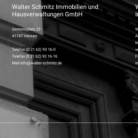
Walter Schmitz Immobilien und
Hausverwaltungen GmbH
Gereonsplatz 23
W
41747 Viersen
A
M
Telefon (0 21 62) 93 16-0
v
Telefax (0 21 62) 93 16-16
F
Mail info@walter-schmitz.de
i