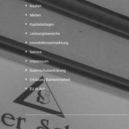
Kaufen
Mieten
Kapitalanlagen
Leistungsbereiche
Immobilienvermarktung
Service
Impressum
Datenschutzerklärung
Erklärung Barrierefreiheit
EU AI Act