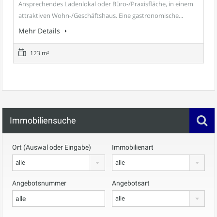
Ansprechendes Ladenlokal oder Büro-/Praxisfläche, in einem
attraktiven Wohn-/Geschäftshaus. Eine gastronomische...
Mehr Details
123 m²
Immobiliensuche
Ort (Auswal oder Eingabe)
Immobilienart
alle
alle
Angebotsnummer
Angebotsart
alle