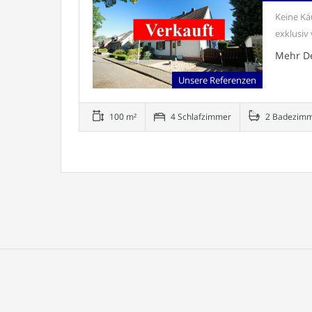
Keine Käu
exklusiv
Mehr De
Unsere Referenzen
100 m²
4 Schlafzimmer
2 Badezim