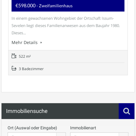
€598.000
- Zweifamilienhaus
In einem gewachsenen Wohngebiet der Ortschaft Issum-
Sevelen liegt dieses Familienanwesen aus dem Baujahr 1980.
Dieses...
Mehr Details
522 m²
3 Badezimmer
Immobiliensuche
Ort (Auswal oder Eingabe)
Immobilienart