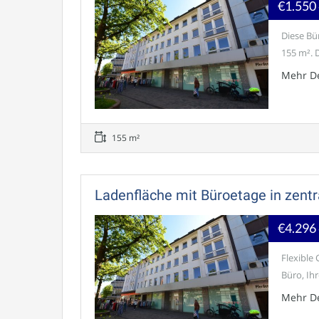
€1.550
Diese Bü
155 m². D
Mehr De
155 m²
Ladenfläche mit Büroetage in zentr
€4.296
Flexible 
Büro, Ihr
Mehr De