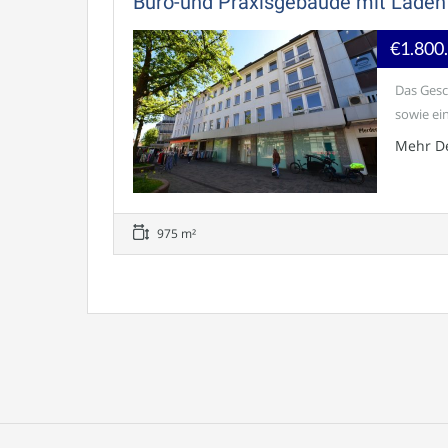
Büro-und Praxisgebäude mit Ladenf
€1.800
Das Gesc
sowie ein
Mehr De
975 m²