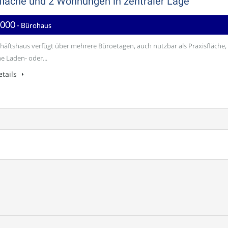
läche und 2 Wohnungen in zentraler Lage
.000
- Bürohaus
häftshaus verfügt über mehrere Büroetagen, auch nutzbar als Praxisfläche,
e Laden- oder...
tails