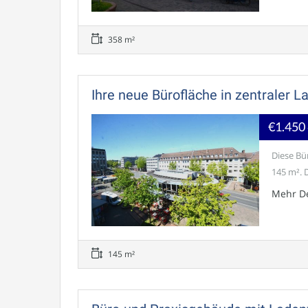
358 m²
Ihre neue Bürofläche in zentraler 
€1.450
Diese Bü
145 m². D
Mehr De
145 m²