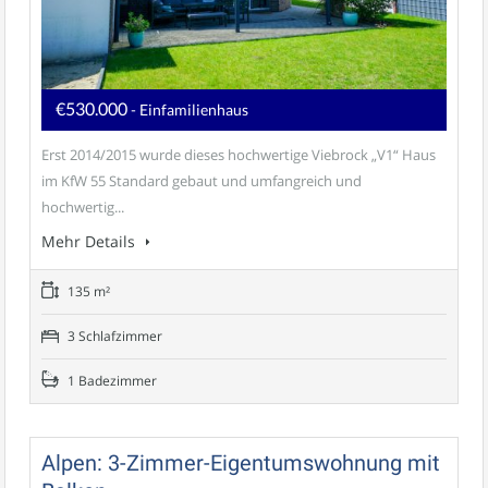
€530.000
- Einfamilienhaus
Erst 2014/2015 wurde dieses hochwertige Viebrock „V1“ Haus
im KfW 55 Standard gebaut und umfangreich und
hochwertig...
Mehr Details
135 m²
3 Schlafzimmer
1 Badezimmer
Alpen: 3-Zimmer-Eigentumswohnung mit