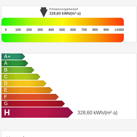
Primärenergiebedarf
328,60
kWh/(m²·a)
0
100
200
300
400
500
600
700
800
900
≥1000
A+
A
B
C
D
E
F
G
H
328,60
kWh/(m²·a)