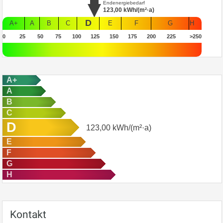
Endenergiebedarf
123,00
kWh/(m²·a)
D
A+
A
B
C
E
F
G
H
0
25
50
75
100
125
150
175
200
225
>250
A+
A
B
C
D
123,00
kWh/(m²·a)
E
F
G
H
Kontakt