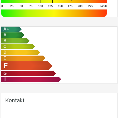
0
25
50
75
100
125
150
175
200
225
>250
A+
A
B
C
D
E
F
G
H
Kontakt