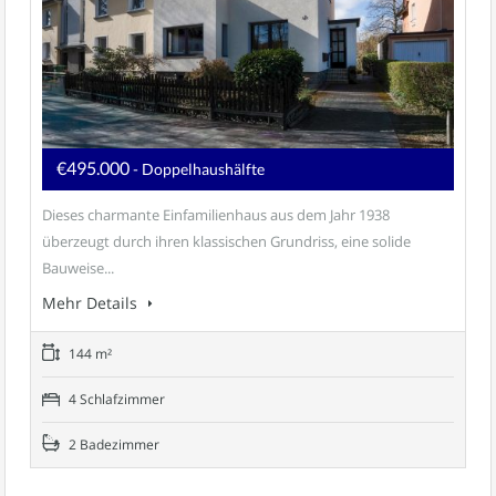
€495.000
- Doppelhaushälfte
Dieses charmante Einfamilienhaus aus dem Jahr 1938
überzeugt durch ihren klassischen Grundriss, eine solide
Bauweise...
Mehr Details
144 m²
4 Schlafzimmer
2 Badezimmer