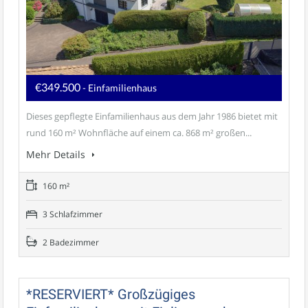
€349.500
- Einfamilienhaus
Dieses gepflegte Einfamilienhaus aus dem Jahr 1986 bietet mit
rund 160 m² Wohnfläche auf einem ca. 868 m² großen...
Mehr Details
160 m²
3 Schlafzimmer
2 Badezimmer
*RESERVIERT* Großzügiges